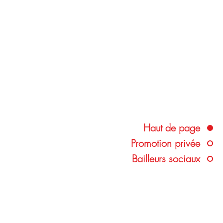
Haut de page
Promotion privée
Bailleurs sociaux