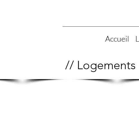
Accueil
// Logements 