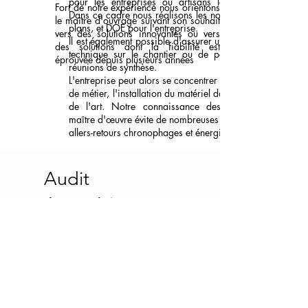
pour les entreprises ou artisans le souhaitant.
Fort de notre expérience nous orientons
Dans ce cadre nous réalisons les notes de calcul,
le maître d'ouvrage suivant son souhait
plans, et DOE pour l'entreprise.
vers des solutions innovantes ou vers
Il est également possible d'assurer une assistance
des solutions dont la fiabilité est
technique sur le chantier ou de participer aux
éprouvée depuis plusieurs années
réunions de synthèse.
L'entreprise peut alors se concentrer sur son cœur
de métier, l'installation du matériel dans les règles
de l'art. Notre connaissance des attentes du
maître d'œuvre évite de nombreuses remarques et
allers-retours chronophages et énergivores.
Audit
énergétique
Améliorer
Le bureau d'études est certifié RGE
Etudes qualification 1905 - Audit
énergétique des bâtiments
collectifs/tertiaires. Nous pouvons
désormais accompagner au mieux